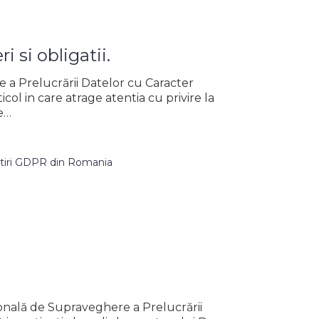
i si obligatii.
 a Prelucrării Datelor cu Caracter
col in care atrage atentia cu privire la
de…
tiri GDPR din Romania
ională de Supraveghere a Prelucrării