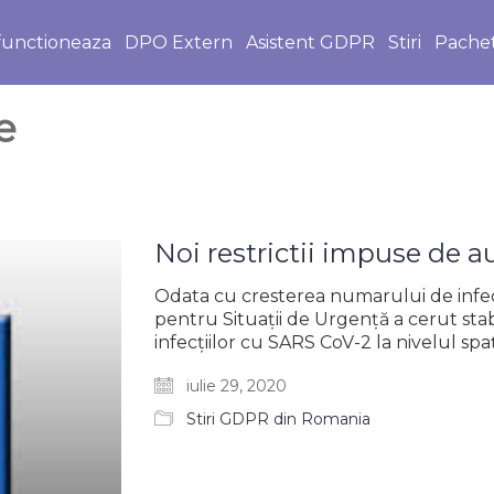
unctioneaza
DPO Extern
Asistent GDPR
Stiri
Pache
e
Noi restrictii impuse de au
Odata cu cresterea numarului de infec
pentru Situații de Urgență a cerut stabi
infecțiilor cu SARS CoV-2 la nivelul spaț
iulie 29, 2020
Stiri GDPR din Romania