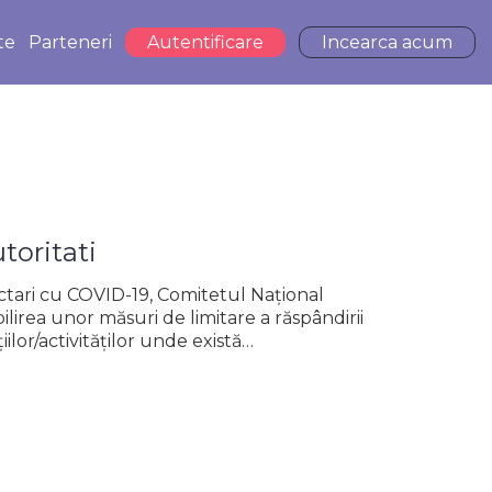
te
Parteneri
Autentificare
Incearca acum
toritati
tari cu COVID-19, Comitetul Național
lirea unor măsuri de limitare a răspândirii
iilor/activităților unde există…