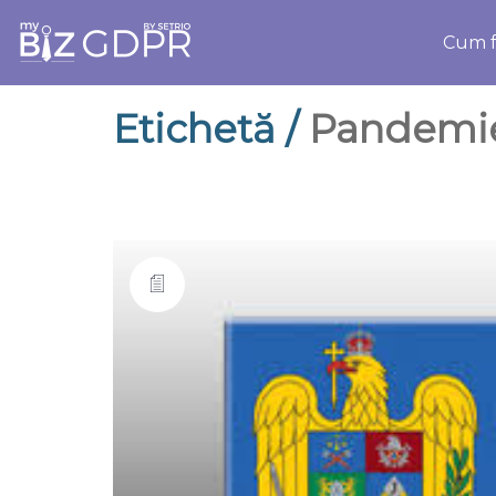
Cum f
Etichetă /
Pandemi