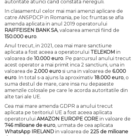
autoritate atunci cand constata nereguli.
In clasamentul celor mai mari amenzi aplicare de
catre ANSPDCP in Romania, pe loc fruntas se afla
amenda aplicata in anul 2019 operatorului
RAIFFEISEN BANK SA
, valoarea amenzii fiind de
150.000 euro
.
Anul trecut, in 2021, cea mai mare sanctiune
aplicata a fost aceea a operatorului
TELEKOM
in
valoarea de
10.000 euro
. Pe parcursul anului trecut
acest operator a mai primit inca 2 sanctiuni, una in
valoarea de
2.000 euro
si una in valoarea de
6.000
euro
. In total s-a ajuns la aproximativ
18.000 euro
, o
suma destul de mare, care insa nu depaseste
amenzile colosale pe care le acorda autoritatile din
alte tari ale UE.
Cea mai mare amenda GDPR a anului trecut
aplicata pe teritoriul UE a fost aceea aplicata
operatorului
AMAZON EUROPE CORE
in valoare de
746 milioane de euro
, urmata de cea aplicata
WhatsApp IRELAND
in valoarea de
225 de milioane