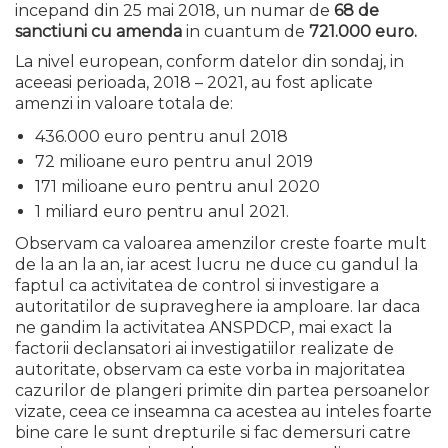
incepand din 25 mai 2018, un numar de
68 de
sanctiuni
cu amenda
in cuantum de
721.000 euro.
La nivel european, conform datelor din sondaj, in
aceeasi perioada, 2018 – 2021, au fost aplicate
amenzi in valoare totala de:
436.000 euro pentru anul 2018
72 milioane euro pentru anul 2019
171 milioane euro pentru anul 2020
1 miliard euro pentru anul 2021.
Observam ca valoarea amenzilor creste foarte mult
de la an la an, iar acest lucru ne duce cu gandul la
faptul ca activitatea de control si investigare a
autoritatilor de supraveghere ia amploare. Iar daca
ne gandim la activitatea ANSPDCP, mai exact la
factorii declansatori ai investigatiilor realizate de
autoritate, observam ca este vorba in majoritatea
cazurilor de plangeri primite din partea persoanelor
vizate, ceea ce inseamna ca acestea au inteles foarte
bine care le sunt drepturile si fac demersuri catre