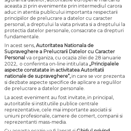
aceasta zi prin evenimente prin intermediul carora
aduc in atentia publicului importanta respectarii
principiilor de prelucrare a datelor cu caracter
personal, a dreptului la viata privata si a dreptului la
protectia datelor personale, consacrate ca drepturi
fundamentale.
In acest sens,
Autoritatea Nationala de
Supraveghere a Prelucrarii Datelor cu Caracter
Personal
va organiza, cu ocazia zilei de 28 ianuarie
2022, o conferinta on-line intitulata
„Principalele
aspecte constatate in activitatea Autoritatii
nationale de supraveghere”,
in care se vor prezenta
si dezbate aspecte specifice de aplicare a regulilor
de prelucrare a datelor personale.
La acest eveniment au fost invitate, in principal,
autoritatile si institutiile publice centrale
reprezentative, cele mai importante asociatii si
uniuni profesionale, camere de comert, companii si
reprezentanti mass-media.
Cu aceasta ocazie va fi lansat si
Ghidul privind