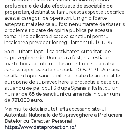
prelucrarile de date efectuate de asociatiile de
proprietari,
destinat sa lamureasca aspecte specifice
acestei categorii de operatori. Un ghid foarte
asteptat, mai ales ca au fost nenumarate dezbateri si
probleme ridicate de opinia publica pe aceasta
tema, fiind aplicate si cateva sanctiuni pentru
incalcarea prevederilor regulamentului GDPR.
Sa nu uitam faptul ca activitatea Autoritatii de
supraveghere din Romania a fost, in acestia ani,
foarte bogata. Intr-un clasament recent alcatuit,
care se raporteaza la perioada 2018-2021, Romania
se afla in topul sanctiunilor aplicate de autoritatile
europene de supraveghere si protectie a datelor,
situandu-se pe locul 3 dupa Spania si Italia, cu un
numar de
68 de sanctiuni
cu amenda
in cuantum
de
721.000 euro.
Mai multe detalii puteti afla accesand site-ul
Autoritatii Nationale de Supraveghere a Prelucrarii
Datelor cu Caracter Personal
https://www.dataprotection.ro/