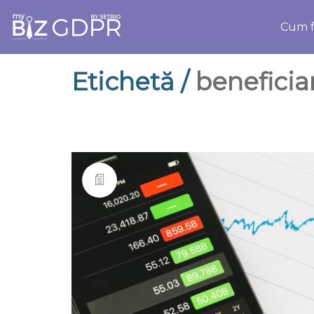
Cum f
Etichetă /
beneficiar