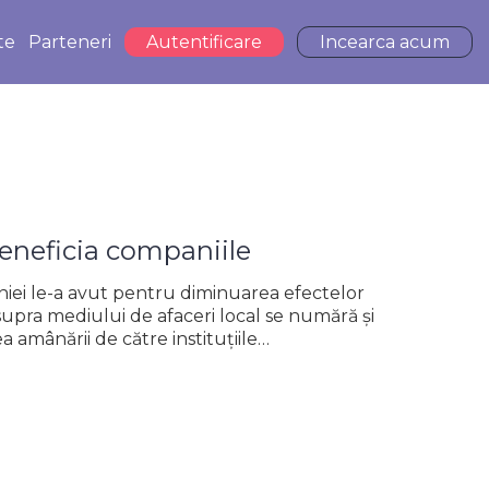
te
Parteneri
Autentificare
Incearca acum
 beneficia companiile
niei le-a avut pentru diminuarea efectelor
pra mediului de afaceri local se numără și
 amânării de către instituțiile…