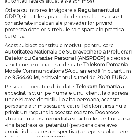
autoritati, iata ca situatia s-a schimbat.
Odata cu intrarea in vigoare a
Regulamentului
GDPR
, situatiile si practicile de genul acesta sunt
considerate incalcari ale prevederilor privind
protectia datelor si trebuie sa dispara din practica
curenta.
Acest subiect constituie motivul pentru care
Autoritatea Naţională de Supraveghere a Prelucrării
Datelor cu Caracter Personal (ANSPDCP)
a decis sa
sanctioneze operatorul de date
Telekom Romania
Mobile Communications SA
cu amendă în cuantum
de
9,544.40 lei,
echivalentul sumei de
2000 EURO.
Pe scurt, operatorul de date
Telekom Romania
a
expediat facturi pe numele unui client, la o adresa
unde isi avea domiciliul o alta persoana, aceasta
persoana a trimis sesizare catre Telekom, insa nu a
primit un raspuns la aceasta sesizare. Deoarece
situatia nu a fost remediata si facturile continuau sa
vina la adresa sa,
petentul
(persoana care avea
domiciliul la adresa respectiva) a depus o plangere