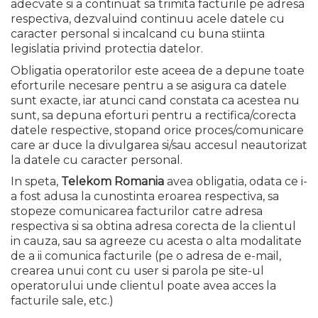
adecvate si a continuat sa trimita facturile pe adresa
respectiva, dezvaluind continuu acele datele cu
caracter personal si incalcand cu buna stiinta
legislatia privind protectia datelor.
Obligatia operatorilor este aceea de a depune toate
eforturile necesare pentru a se asigura ca datele
sunt exacte, iar atunci cand constata ca acestea nu
sunt, sa depuna eforturi pentru a rectifica/corecta
datele respective, stopand orice proces/comunicare
care ar duce la divulgarea si/sau accesul neautorizat
la datele cu caracter personal.
In speta,
Telekom Romania
avea obligatia, odata ce i-
a fost adusa la cunostinta eroarea respectiva, sa
stopeze comunicarea facturilor catre adresa
respectiva si sa obtina adresa corecta de la clientul
in cauza, sau sa agreeze cu acesta o alta modalitate
de a ii comunica facturile (pe o adresa de e-mail,
crearea unui cont cu user si parola pe site-ul
operatorului unde clientul poate avea acces la
facturile sale, etc.)