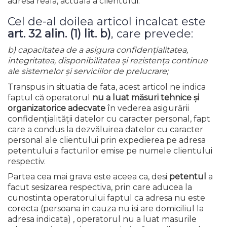
adresa reala, actuala a clientului.
Cel de-al doilea articol incalcat este
art. 32 alin. (1) lit. b)
, care prevede:
b) capacitatea de a asigura confidenţialitatea,
integritatea, disponibilitatea şi rezistenţa continue
ale sistemelor şi serviciilor de prelucrare;
Transpus in situatia de fata, acest articol ne indica
faptul că operatorul
nu a luat măsuri tehnice și
organizatorice adecvate
în vederea asigurării
confidențialității datelor cu caracter personal, fapt
care a condus la dezvăluirea datelor cu caracter
personal ale clientului prin expedierea pe adresa
petentului a facturilor emise pe numele clientului
respectiv.
Partea cea mai grava este aceea ca, desi
petentul
a
facut sesizarea respectiva, prin care aducea la
cunostinta operatorului faptul ca adresa nu este
corecta (persoana in cauza nu isi are domiciliul la
adresa indicata) , operatorul nu a luat masurile