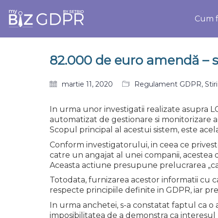
Cum f
82.000 de euro amendă – s
martie 11, 2020
Regulament GDPR
,
Sti
In urma unor investigatii realizate asupra LG
automatizat de gestionare si monitorizare a
Scopul principal al acestui sistem, este ace
Conform investigatorului, in ceea ce prives
catre un angajat al unei companii, acestea 
Aceasta actiune presupune prelucrarea „cate
Totodata, furnizarea acestor informatii cu
respecte principiile definite in GDPR, iar 
In urma anchetei, s-a constatat faptul ca o
imposibilitatea de a demonstra ca interesul lo