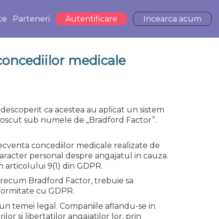
te
Parteneri
Autentificare
Incearca acum
oncediilor medicale
a descoperit ca acestea au aplicat un sistem
unoscut sub numele de „Bradford Factor”.
recventa concediilor medicale realizate de
caracter personal despre angajatul in cauza.
 articolului 9(1) din GDPR.
precum Bradford Factor, trebuie sa
onformitate cu GDPR.
iun temei legal. Companiile aflandu-se in
r si libertatilor angajatilor lor, prin