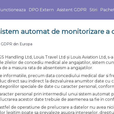
unctioneaza
DPO Extern
Asistent GDPR
Stiri
Pache
istem automat de monitorizare a c
ri GDPR din Europa
S Handling Ltd, Louis Travel Ltd și Louis Aviation Ltd, s-
le zilelor de concediu medical ale angajatilor, sistem c
la de a masura rata de absenteism a angajatilor.
te informatiile, precum data concediului medical dar si f
duc direct sau indirect la dezvaluirea anumitor date cu 
goriilor speciale de date cu caracter personal, conform
 caracter personal prin intermediul unui sistem automat 
prelucrarea acestor date trebuie de asemenea sa fie in c
 astfel de operatiune de prelucrare a datelor nu avea nic
r legitim poate sa prevaleze asupra intereselor, drepturilo