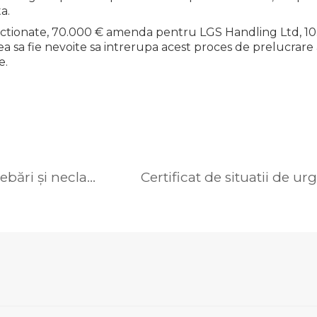
a.
sanctionate, 70.000 € amenda pentru LGS Handling Ltd, 10
 sa fie nevoite sa intrerupa acest proces de prelucrare a 
e.
GDPR-Răspunsuri și soluții la întrebări și neclarități