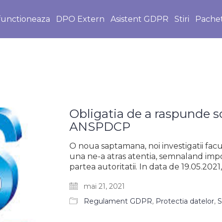
unctioneaza
DPO Extern
Asistent GDPR
Stiri
Pache
Obligatia de a raspunde so
ANSPDCP
O noua saptamana, noi investigatii fa
una ne-a atras atentia, semnaland impor
partea autoritatii. In data de 19.05.20
mai 21, 2021
Regulament GDPR
,
Protectia datelor
,
S