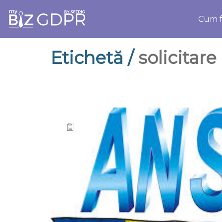
Cum f
Etichetă /
solicitare