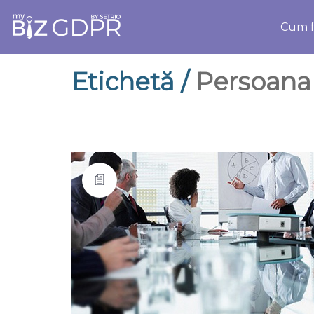
Cum f
Etichetă /
Persoana 