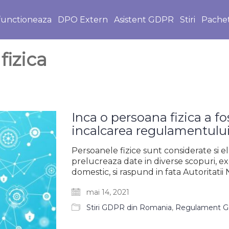
unctioneaza
DPO Extern
Asistent GDPR
Stiri
Pache
fizica
Inca o persoana fizica a f
incalcarea regulamentul
Persoanele fizice sunt considerate si ele
prelucreaza date in diverse scopuri, ex
domestic, si raspund in fata Autoritat
mai 14, 2021
Stiri GDPR din Romania
,
Regulament 