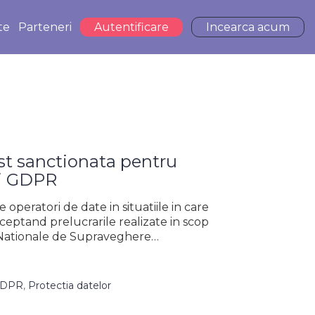
te
Parteneri
Autentificare
Incearca acum
ost sanctionata pentru
ui GDPR
 operatori de date in situatiile in care
ceptand prelucrarile realizate in scop
ii Nationale de Supraveghere…
GDPR
,
Protectia datelor