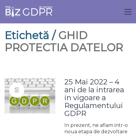
Etichetă /
GHID
PROTECTIA DATELOR
25 Mai 2022 – 4
ani de la intrarea
in vigoare a
Regulamentului
GDPR
In prezent, ne aflam intr-o
noua etapa de dezvoltare