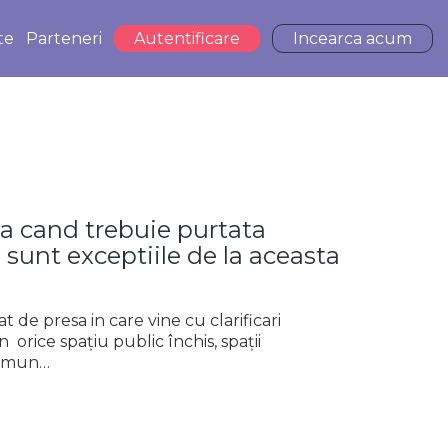
te
Parteneri
Autentificare
Incearca acum
ca cand trebuie purtata
 sunt exceptiile de la aceasta
 de presa in care vine cu clarificari
n orice spațiu public închis, spații
 comun…