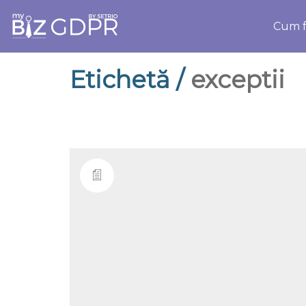
Cum f
Etichetă /
exceptii