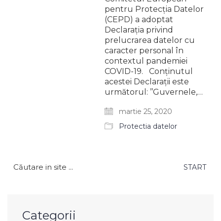
pentru Protecţia Datelor
(CEPD) a adoptat
Declaraţia privind
prelucrarea datelor cu
caracter personal în
contextul pandemiei
COVID-19. Conținutul
acestei Declarații este
următorul: ’’Guvernele,…
martie 25, 2020
Protectia datelor
Caută
după:
Categorii