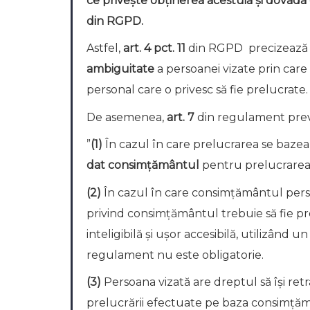
ce privește obținerea acestuia și dovada e
din RGPD.
Astfel,
art. 4 pct.
11
din RGPD precizează 
ambiguitate
a persoanei vizate prin care
personal care o privesc să fie prelucrate.
De asemenea,
art.
7
din regulament pre
”
(1)
În cazul în care prelucrarea se baze
dat consimţământul
pentru prelucrarea 
(2)
În cazul în care consimţământul persoa
privind consimţământul trebuie să fie pr
inteligibilă şi uşor accesibilă, utilizând u
regulament nu este obligatorie.
(3)
Persoana vizată are dreptul să îşi r
prelucrării efectuate pe baza consimţăm