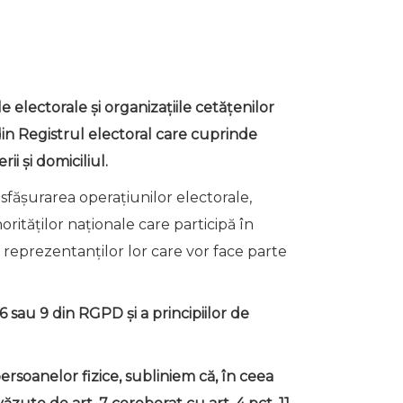
ele electorale și organizațiile cetățenilor
 din Registrul electoral care cuprinde
i și domiciliul.
esfășurarea operațiunilor electorale,
norităților naționale care participă în
 reprezentanților lor care vor face parte
 sau 9 din RGPD și a principiilor de
soanelor fizice, subliniem că, în ceea