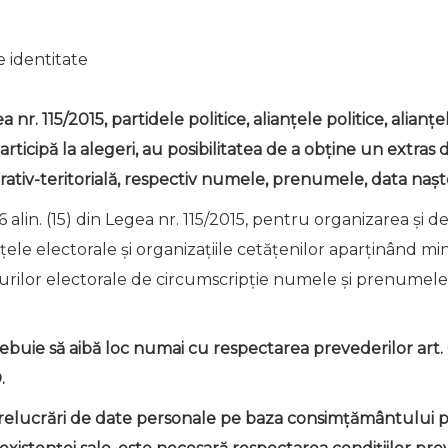
e identitate
a nr. 115/2015, partidele politice, alianțele politice, alianț
rticipă la alegeri, au posibilitatea de a obține un extras
rativ-teritorială, respectiv numele, prenumele, data nașteri
 alin. (15) din Legea nr. 115/2015, pentru organizarea și d
ianțele electorale și organizațiile cetățenilor aparținând mi
rourilor electorale de circumscripție numele și prenumele
buie să aibă loc numai cu respectarea prevederilor art. 6
.
relucrări de date personale pe baza consimțământului per