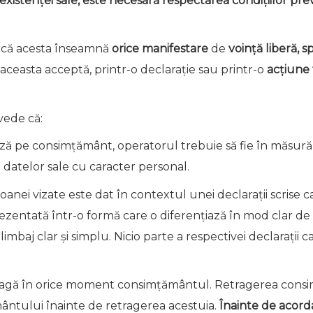
xistenței sale, este necesară respectarea condițiilor prev
că acesta înseamnă
orice manifestare
de
voinţă liberă, sp
 aceasta acceptă, printr-o declaraţie sau printr-o
acţiune 
vede că:
ază pe consimţământ, operatorul trebuie să fie în măsură
datelor sale cu caracter personal.
nei vizate este dat în contextul unei declaraţii scrise car
ezentată într-o formă care o diferenţiază în mod clar de 
n limbaj clar şi simplu. Nicio parte a respectivei declaraţii
etragă în orice moment consimţământul. Retragerea cons
ântului înainte de retragerea acestuia.
Înainte de acord