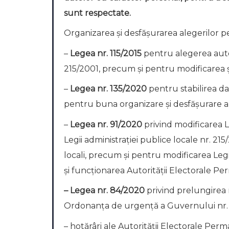
sunt respectate.
Organizarea și desfășurarea alegerilor pe
–
Legea
nr. 115/2015
pentru alegerea autori
215/2001, precum şi pentru modificarea şi
–
Legea nr. 135/2020
pentru stabilirea da
pentru buna organizare și desfășurare a
–
Legea nr. 91/2020
privind modificarea L
Legii administraţiei publice locale nr. 2
locali, precum şi pentru modificarea Legi
şi funcţionarea Autorităţii Electorale P
– Legea nr. 84/2020
privind prelungirea m
Ordonanţa de urgenţă a Guvernului nr. 5
– hotărâri ale Autorității Electorale Per