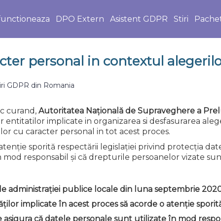
unctioneaza
DPO Extern
Asistent GDPR
Stiri
Pache
cter personal in contextul alegerilo
iri GDPR din Romania
oc curand,
Autoritatea Naţională de Supraveghere a Prelu
ntitatilor implicate in organizarea si desfasurarea alege
elor cu caracter personal in tot acest proces.
nție sporită respectării legislației privind protecția dat
n mod responsabil și că drepturile persoanelor vizate sun
ile administrației publice locale din luna septembrie 202
r implicate în acest proces să acorde o atenție sporită r
 asigura că datele personale sunt utilizate în mod respon