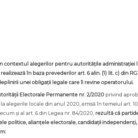
n contextul alegerilor pentru autoritățile administrației 
realizează în baza prevederilor art. 6 alin. (1) lit. c) din 
linirii unei obligaţii legale care îi revine operatorului.
utorității Electorale Permanente nr. 2/2020
privind aprob
 la alegerile locale din anul 2020, emisă în temeiul art. 104
recum și al art. 6 din Legea nr. 84/2020,
rezultă că partide
țele politice, alianțele electorale, candidații independenț
um: