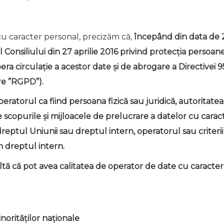
cu caracter personal, precizăm că,
începând din data de 2
Consiliului din 27 aprilie 2016 privind protecția persoane
ibera circulație a acestor date și de abrogare a Directive
re ”RGPD”).
peratorul ca fiind persoana fizică sau juridică, autoritate
 scopurile și mijloacele de prelucrare a datelor cu carac
n dreptul Uniunii sau dreptul intern, operatorul sau crite
n dreptul intern.
ultă că pot avea calitatea de operator de date cu caracter
norităților naționale