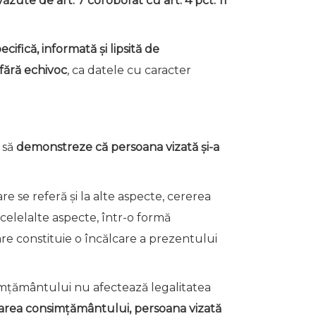
ăzute de art. 7 coroborat cu art. 4 pct. 11
ecifică, informată şi lipsită de
fără echivoc
, ca datele cu caracter
 să
demonstreze că persoana vizată şi-a
e se referă şi la alte aspecte, cererea
celelalte aspecte, într-o formă
 care constituie o încălcare a prezentului
imţământului nu afectează legalitatea
area consimţământului, persoana vizată