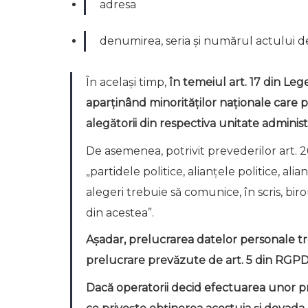
adresa
denumirea, seria și numărul actului d
În același timp,
în temeiul art. 17 din Lege
aparținând minorităților naționale care pa
alegătorii din respectiva unitate administ
De asemenea, potrivit prevederilor art. 26
„partidele politice, alianțele politice, al
alegeri trebuie să comunice, în scris, bi
din acestea”.
Așadar, prelucrarea datelor personale tre
prelucrare prevăzute de art. 5 din RGPD
Dacă operatorii decid efectuarea unor p