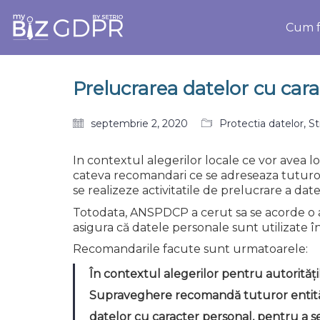
Cum f
Prelucrarea datelor cu cara
septembrie 2, 2020
Protectia datelor
,
St
In contextul alegerilor locale ce vor avea l
cateva recomandari ce se adreseaza tuturor e
se realizeze activitatile de prelucrare a dat
Totodata, ANSPDCP a cerut sa se acorde o ate
asigura că datele personale sunt utilizate î
Recomandarile facute sunt urmatoarele:
În contextul alegerilor pentru autorităț
Supraveghere recomandă tuturor entitățilo
datelor cu caracter personal, pentru a se