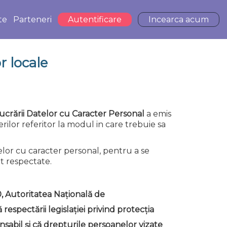
te
Parteneri
Autentificare
Incearca acum
r locale
crării Datelor cu
Caracter Personal
a emis
rilor referitor la modul in care trebuie sa
elor cu caracter personal, pentru a se
t respectate.
0, Autoritatea Națională de
espectării legislației privind protecția
sabil și că drepturile persoanelor vizate