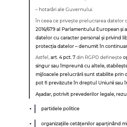
– hotarâri ale Guvernului.
În ceea ce privește prelucrarea datelor 
2016/679 al Parlamentului European și al 
datelor cu caracter personal și privind l
protecția datelor – denumit în continua
Astfel,
art. 4 pct. 7
din RGPD definește
o
singur sau împreună cu altele, stabilește
mijloacele prelucrării sunt stabilite pri
pot fi prevăzute în dreptul Uniunii sau î
Așadar, potrivit prevederilor legale, rez
partidele politice
organizațiile cetățenilor aparținând mi