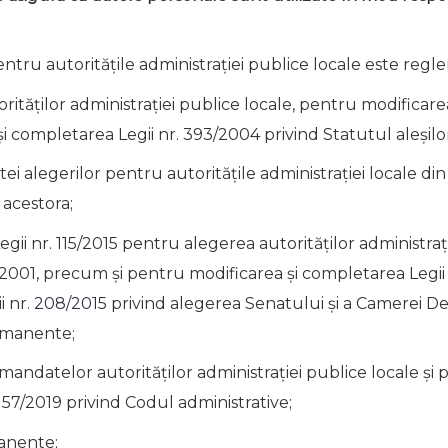
ntru autoritățile administrației publice locale este regl
tăţilor administraţiei publice locale, pentru modificarea 
 completarea Legii nr. 393/2004 privind Statutul aleşilor 
tei alegerilor pentru autoritățile administrației locale d
 acestora;
egii nr. 115/2015 pentru alegerea autorităţilor administra
15/2001, precum şi pentru modificarea şi completarea Legii
i nr.
208/2015
privind alegerea Senatului şi a Camerei D
ermanente;
andatelor autorităţilor administraţiei publice locale şi pe
7/2019 privind Codul administrative;
manente;