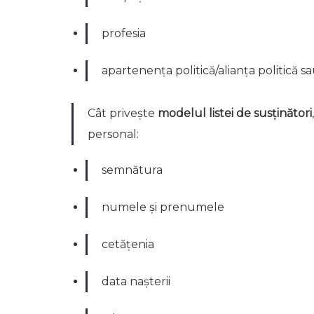
profesia
apartenența politică/alianța politică s
Cât privește
modelul listei de susținători
personal:
semnătura
numele și prenumele
cetățenia
data nașterii