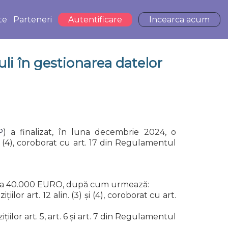
te
Parteneri
Autentificare
Incearca acum
i în gestionarea datelor
P
)
a finalizat, în luna decembrie 2024, o
și (4), coroborat cu art. 17 din Regulamentul
tul a 40.000 EURO, după cum urmează:
r art. 12 alin. (3) și (4), coroborat cu art.
lor art. 5, art. 6 și art. 7 din Regulamentul