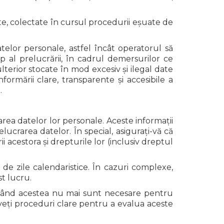
te, colectate în cursul procedurii eșuate de
elor personale, astfel încât operatorul să
op al prelucrării, în cadrul demersurilor ce
lterior stocate în mod excesiv și ilegal date
formării clare, transparente și accesibile a
.
rarea datelor lor personale. Aceste informații
lucrarea datelor. În special, asigurați-vă că
 acestora și drepturile lor (inclusiv dreptul
de zile calendaristice. În cazuri complexe,
st lucru.
 când acestea nu mai sunt necesare pentru
aveți proceduri clare pentru a evalua aceste