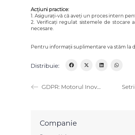
Acțiuni practice:
1. Asigurați-vă că aveți un proces intern p
2. Verificați regulat sistemele de stocar
necesare.
Pentru informații suplimentare va stăm la d
Distribuie:
GDPR: Motorul Inovației și Eficienței în Organizații
Companie