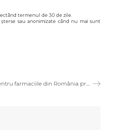
spectând termenul de 30 de zile.
nt șterse sau anonimizate când nu mai sunt
Setrio își consolidează poziția în piața de software pentru farmaciile din România prin achiziția diviziei farma HTSS: clienții vor beneficia de soluții inovatoare și suport integrat