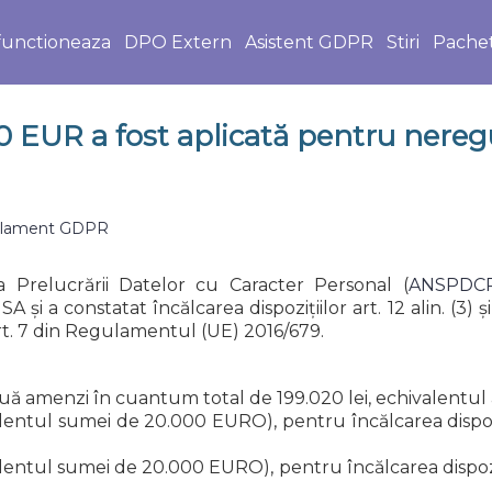
unctioneaza
DPO Extern
Asistent GDPR
Stiri
Pache
UR a fost aplicată pentru neregul
lament GDPR
a Prelucrării Datelor cu Caracter Personal
(
ANSPDC
 și a constatat încălcarea dispozițiilor art. 12 alin. (3) 
i art. 7 din Regulamentul (UE) 2016/679.
două amenzi în cuantum total de 199.020 lei, echivalen
ntul sumei de 20.000 EURO), pentru încălcarea dispozițiilo
ntul sumei de 20.000 EURO), pentru încălcarea dispoziții