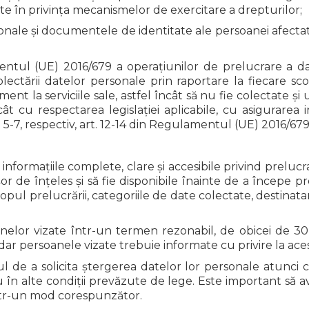
ate în privința mecanismelor de exercitare a drepturilor;
onale și documentele de identitate ale persoanei afecta
tul (UE) 2016/679 a operațiunilor de prelucrare a dat
olectării datelor personale prin raportare la fiecare sc
 la serviciile sale, astfel încât să nu fie colectate și u
cu respectarea legislației aplicabile, cu asigurarea in
. 5-7, respectiv, art. 12-14 din Regulamentul (UE) 2016/679
e informațiile complete, clare și accesibile privind preluc
r de înțeles și să fie disponibile înainte de a începe pre
ul prelucrării, categoriile de date colectate, destinatarii
anelor vizate într-un termen rezonabil, de obicei de 30 
dar persoanele vizate trebuie informate cu privire la ace
l de a solicita ștergerea datelor lor personale atunci
 în alte condiții prevăzute de lege. Este important să 
într-un mod corespunzător.