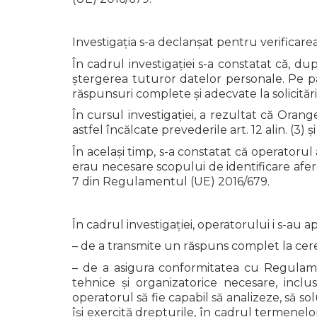
Investigația s-a declanșat pentru verificare
În cadrul investigației s-a constatat că, du
ștergerea tuturor datelor personale. Pe pa
răspunsuri complete și adecvate la solicitări
În cursul investigației, a rezultat că Ora
astfel încălcate prevederile art. 12 alin. (3)
În același timp, s-a constatat că operatorul
erau necesare scopului de identificare afere
7 din Regulamentul (UE) 2016/679.
În cadrul investigației, operatorului i s-au 
– de a transmite un răspuns complet la cerer
– de a asigura conformitatea cu Regulame
tehnice și organizatorice necesare, inclu
operatorul să fie capabil să analizeze, să 
își exercită drepturile, în cadrul termenelo