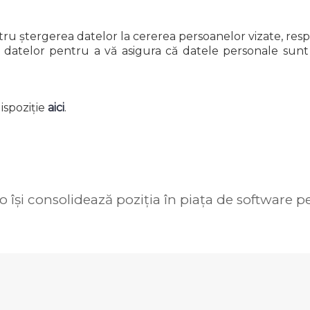
entru ștergerea datelor la cererea persoanelor vizate, re
e a datelor pentru a vă asigura că datele personale su
ispoziție
aici
.