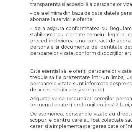
transparentă și accesibilă a persoanelor viz
– de a elimina din baza de date datele pers
abonare la serviciile oferite;
– de a asigura conformitatea cu Regulamen
stabilească cu claritate temeiul legal al c
preced încheierea unui contract de abonament
personale și documente de identitate decât 
persoanelor vizate, conform dispozițiilor art
Este esențial să le oferiți persoanelor vizat
trebuie să fie prezentate într-un limbaj ușo
persoanele vizate sunt informate despre scop
de acces, rectificare și ștergere).
Asigurați-vă că răspundeți cererilor perso
termenul poate fi prelungit cu încă 2 luni, 
De asemenea, persoanele vizate au dreptu
scopurile pentru care au fost colectate sau
cereri și a implementa ștergerea datelor 