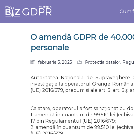
Cum f
O amendă GDPR de 40.000 E
personale
februarie 5, 2025
Protectia datelor
,
Regu
Autoritatea Națională de Supraveghere 
investigație la operatorul Orange România SA
(UE) 2016/679, precum și ale art. 5, art. 6 ș
Ca atare, operatorul a fost sancționat cu 
1. amendă în cuantum de 99.510 lei (echivale
17 din Regulamentul (UE) 2016/679;
2. amendă în cuantum de 99.510 lei (echivale
(UE) 2016/679.