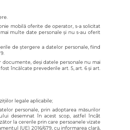
ere.
nie mobilă oferite de operator, s-a solicitat
 mai multe date personale și nu s-au oferit
rile de ștergere a datelor personale, fiind
79.
 unor documente, deși datele personale nu mai
 încălcate prevederile art. 5, art. 6 și art.
iilor legale aplicabile;
telor personale, prin adoptarea măsurilor
lului desemnat în acest scop, astfel încât
ător la cererile prin care persoanele vizate
ulamentul (UE) 2016/679, cu informarea clară,