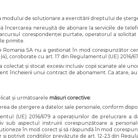
a modului de soluționare a exercitării dreptului de șterg
pă încercarea nereușită de abonare la serviciile de telefo
rcursul corespondenței purtate, operatorul a solicitat
le primite.
nge Romania SA nu a gestionat în mod corespunzător cere
 și (4), coroborate cu art. 17 din Regulamentul (UE) 2016/6
 a colectat și stocat excesiv inclusiv copii scanate ale
nt încheierii unui contract de abonament. Ca atare, au fost
aplicat și următoarele
măsuri corective
:
ea de ștergere a datelor sale personale, conform dispoziț
ntul (UE) 2016/679 a operațiunilor de prelucrare a da
siv sub aspectul instruirii corespunzătoare a persona
soluționeze în mod corect și să răspundă în mod corespunz
r și potrivit condițiilor prevăzute de art. 12-23 din Reg