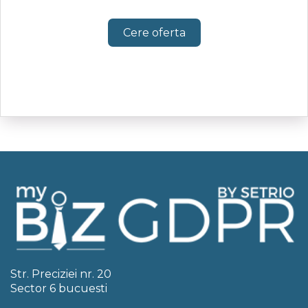
Cere oferta
Str. Preciziei nr. 20
Sector 6 bucuesti