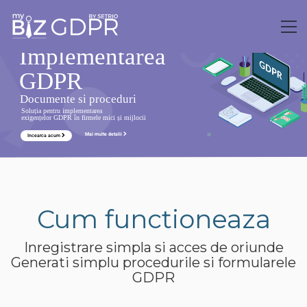
I
m
p
l
e
m
e
n
t
a
r
e
a
G
D
P
R
Documente si proceduri
Soluția pentru implementarea
exigențelor GDPR în firmele mici și mijlocii
Mai multe detalii
Incearca acum
Cum functioneaza
Inregistrare simpla si acces de oriunde
Generati simplu procedurile si formularele
GDPR